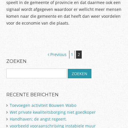
speelt in de gemeente of provincie en dat daarmee ook een
signaal wordt afgegeven waardoor er wellicht meer mensen
komen naar die gemeente en dat heeft dan weer voordelen
voor de economie van die plaats.
Post navigation
Previous
1
2
ZOEKEN
Z
o
e
k
RECENTE BERICHTEN
e
n
Toevoegen activiteit Bouwen Wabo
n
Wet private kwaliteitsborging niet goedkoper
a
Handhaven; de angst regeert.
a
r
voorbeeld vooraanschrijving instabiele muur