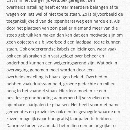
Dat is in het Burgerlijk wetboek geregeld. Een
overheidsinstelling heeft echter meerdere belangen af te
wegen om iets wel of niet toe te staan. Zo is bijvoorbeeld de
toegankelijkheid van de (openbare) weg een harde eis. Als
door het plaatsen van zo’n paal er niemand meer van die
stoep gebruik kan maken dan kan dat een motivatie zijn om
geen objecten als bijvoorbeeld een laadpaal toe te kunnen
staan. Ook ondergrondse kabels en leidingen, waar vaak
ook een afspraken zijn vast gelegd over beheer en
onderhoud kunnen een weigeringsgrond zijn. Wat ook in
overweging genomen moet worden door een
overheidsinstelling is haar eigen beleid. Overheden
hebben vaak duurzaamheid, groene gedachte en milieu
hoog in het vaandel staan. Hierdoor moeten ze een
positieve grondhouding aannemen bij verzoeken om
openbare laadpalen te plaatsen. Het heeft voor met name
gemeentes en provincies ook een toegevoegde waarde om
zoveel mogelijk (voor hun gratis) laadpalen te hebben.
Daarmee tonen ze aan dat het milieu een belangrijke rol