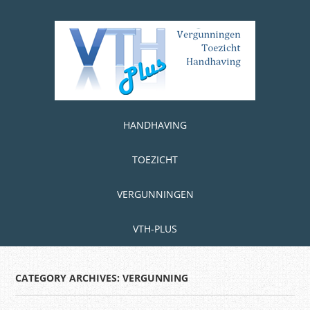
Skip
to
main
content
Skip to content
MENU
HANDHAVING
TOEZICHT
VERGUNNINGEN
VTH-PLUS
CATEGORY ARCHIVES:
VERGUNNING