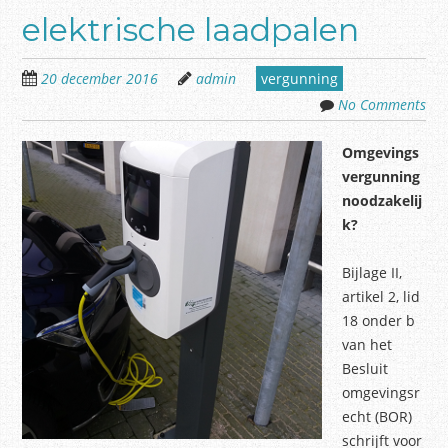
elektrische laadpalen
20 december 2016
admin
vergunning
No Comments
Omgevings
vergunning
noodzakelij
k?
Bijlage II,
artikel 2, lid
18 onder b
van het
Besluit
omgevingsr
echt (BOR)
schrijft voor