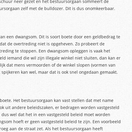
e schuur neer gezet en het bestuursorgaan sommeert de
uursorgaan zelf met de bulldozer. Dit is dus onomkeerbaar.
an een dwangsom. Dit is soort boete door een geldbedrag te
dat de overtreding niet is opgeheven. Zo probeert de
rtreding te stoppen. Een dwangsom opleggen is vaak het
ld iemand die wil zijn illegale winkel niet sluiten, dan kan er
lijk dat mens vermoorden of de winkel slopen (vormen van
 spijkeren kan wel, maar dat is ook snel ongedaan gemaakt.
 boete. Het bestuursorgaan kan vast stellen dat met name
ook uit andere beleidszaken, er bedragen worden vastgesteld
 dus wel dat het in een vastgesteld beleid moet worden
ngsom hoeft er geen vastgesteld beleid te zijn. Een voorbeeld
vroeg aan de straat zet. Als het bestuursorgaan heeft