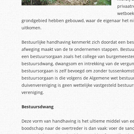
privaatr
wetboek
grondgebied hebben gebouwd, waar de eigenaar het niet 
uitkomen.
Bestuurlijke handhaving kenmerkt zich doordat een best
afweging maakt van de te ondernemen stappen. Bestuurs
een bestuursorgaan zoals het college van burgemeeste
bestuursdwang, dwangsom en intrekking van de vergunn
bestuursorgaan is zelf bevoegd om zonder tussenkomst v
bestuursorgaan is die volgens de Algemene wet bestuur
duivenvereniging is geen wettelijke vastgesteld best
vereniging.
Bestuursdwang
Deze vorm van handhaving is het ultieme middel van e
boodschap naar de overtreder is dan vaak: voer de sancti