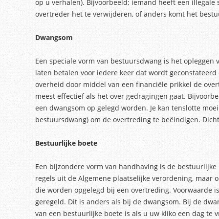
op u verhalen). Bijvoorbeeld; iemand heeft een illegal
overtreder het te verwijderen, of anders komt het best
Dwangsom
Een speciale vorm van bestuursdwang is het opleggen v
laten betalen voor iedere keer dat wordt geconstateerd 
overheid door middel van een financiële prikkel de ove
meest effectief als het over gedragingen gaat. Bijvoorbee
een dwangsom op gelegd worden. Je kan tenslotte moei
bestuursdwang) om de overtreding te beëindigen. Dicht
Bestuurlijke boete
Een bijzondere vorm van handhaving is de bestuurlijke
regels uit de Algemene plaatselijke verordening, maar 
die worden opgelegd bij een overtreding. Voorwaarde is
geregeld. Dit is anders als bij de dwangsom. Bij de dwa
van een bestuurlijke boete is als u uw kliko een dag te 