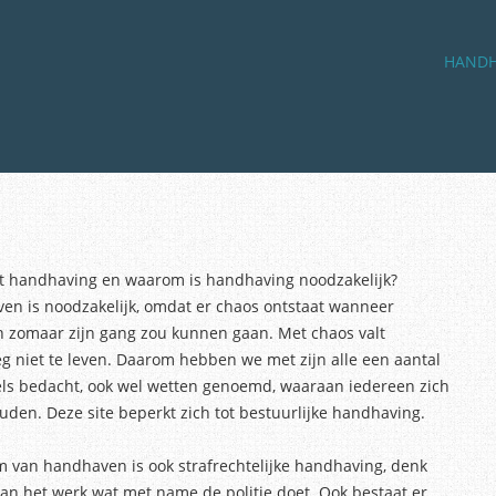
Skip to co
MENU
HANDH
t handhaving en waarom is handhaving noodzakelijk?
en is noodzakelijk, omdat er chaos ontstaat wanneer
n zomaar zijn gang zou kunnen gaan. Met chaos valt
 niet te leven. Daarom hebben we met zijn alle een aantal
els bedacht, ook wel wetten genoemd, waaraan iedereen zich
den. Deze site beperkt zich tot bestuurlijke handhaving.
m van handhaven is ook strafrechtelijke handhaving, denk
aan het werk wat met name de politie doet. Ook bestaat er