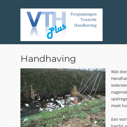
Skip
to
main
content
Handhaving
Wat doe
Handhav
iederee
nagenoeg
spelreg
moet hou
Een vor
hierbij 