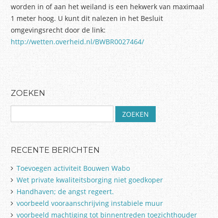
worden in of aan het weiland is een hekwerk van maximaal
1 meter hoog. U kunt dit nalezen in het Besluit
omgevingsrecht door de link:
http://wetten.overheid.nl/BWBR0027464/
Post navigation
ZOEKEN
Z
o
e
k
RECENTE BERICHTEN
e
n
Toevoegen activiteit Bouwen Wabo
n
Wet private kwaliteitsborging niet goedkoper
a
Handhaven; de angst regeert.
a
r
voorbeeld vooraanschrijving instabiele muur
:
voorbeeld machtiging tot binnentreden toezichthouder