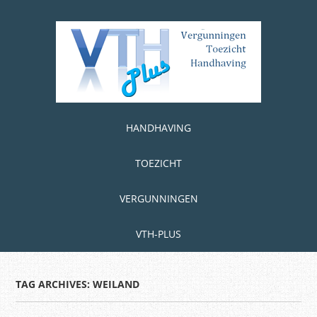
Skip
to
main
content
Skip to content
MENU
HANDHAVING
TOEZICHT
VERGUNNINGEN
VTH-PLUS
TAG ARCHIVES:
WEILAND