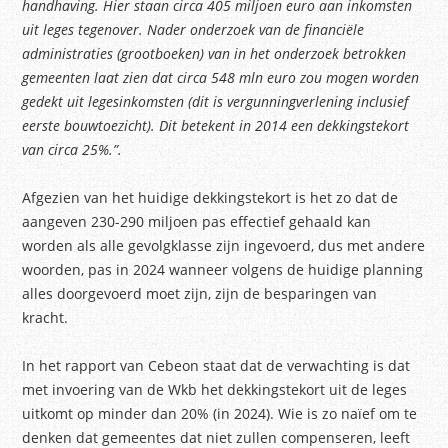
handhaving. Hier staan circa 405 miljoen euro aan inkomsten
uit leges tegenover. Nader onderzoek van de financiële
administraties (grootboeken) van in het onderzoek betrokken
gemeenten laat zien dat circa 548 mln euro zou mogen worden
gedekt uit legesinkomsten (dit is vergunningverlening inclusief
eerste bouwtoezicht). Dit betekent in 2014 een dekkingstekort
van circa 25%.”.
Afgezien van het huidige dekkingstekort is het zo dat de
aangeven 230-290 miljoen pas effectief gehaald kan
worden als alle gevolgklasse zijn ingevoerd, dus met andere
woorden, pas in 2024 wanneer volgens de huidige planning
alles doorgevoerd moet zijn, zijn de besparingen van
kracht.
In het rapport van Cebeon staat dat de verwachting is dat
met invoering van de Wkb het dekkingstekort uit de leges
uitkomt op minder dan 20% (in 2024). Wie is zo naïef om te
denken dat gemeentes dat niet zullen compenseren, leeft