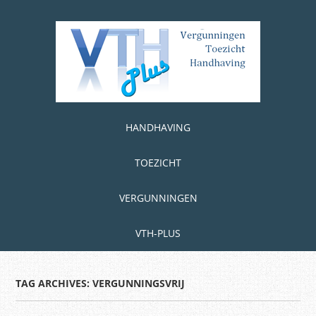
Skip
to
main
content
Skip to content
MENU
HANDHAVING
TOEZICHT
VERGUNNINGEN
VTH-PLUS
TAG ARCHIVES:
VERGUNNINGSVRIJ