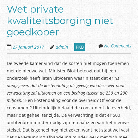
Wet private
kwaliteitsborging niet
goedkoper
No Comments
27 januari 2017
admin
PKB
De tweede kamer vind dat de kosten niet mogen toenemen
met de nieuwe wet. Minister Blok betoogt dat hij een
onderzoek heeft laten uitvoeren waarin staat dat er “
is
aangegeven dat de kostendaling als gevolg van deze wet naar
verwachting zal uitkomen op een bedrag tussen de 230 en 290
miljoen.”
Een kostendaling voor de overheid? Of voor de
consument? Uiteindelijk betaald de consument de overheid,
maar dat geheel ter zijde. De verwachting is dat er 500
ambtenaren minder nodig zijn ten aanzien van het nieuwe
stelsel. Dat is geheel nog niet zeker, want het staat wel vast
dat de vergunning afhandeling minder werk met zich mee