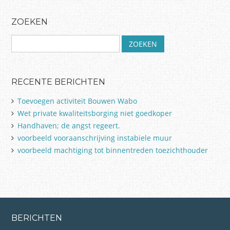
Post navigation
ZOEKEN
Z
o
e
k
RECENTE BERICHTEN
e
n
Toevoegen activiteit Bouwen Wabo
n
Wet private kwaliteitsborging niet goedkoper
a
Handhaven; de angst regeert.
a
r
voorbeeld vooraanschrijving instabiele muur
:
voorbeeld machtiging tot binnentreden toezichthouder
BERICHTEN