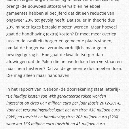
brengt (de Bouwbesluittoets vervalt) en heleboel
gemeentes hebben al becijferd dat dit een reductie van
ongeveer 20% tot gevolg heeft. Dat zou er in theorie dus
20% minder leges betaald moeten worden. Maar hoeveel
gaat de handhaving (extra) kosten? Er moet meer overleg
tussen de kwaliteitsborger en gemeente plaats vinden,
omdat de borger wel verantwoordelijk is maar geen
bevoegd gezag is. Hoe gaat de kwaliteitsorger dan
afdwingen dat de Polen die het werk doen hem verstaan en
naar hem luisteren? Dat zal de gemeente dus moeten doen.
Die mag alleen maar handhaven.
In het rapport van (Cebeon) de doorrekening staat letterlijk:
“
De huidige kosten van Wkb gerelateerde taken worden
ingeschat op circa 644 miljoen euro per jaar (basis 2012-2014).
Voor het vergunningendeel gaat het om circa 436 miljoen euro
(68%) en toezicht en handhaving circa 208 miljoen euro (32%),
waarvan 166 miljoen euro toezicht en 43 miljoen euro