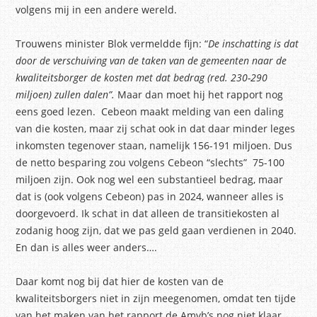
volgens mij in een andere wereld.
Trouwens minister Blok vermeldde fijn: “
De inschatting is dat
door de verschuiving van de taken van de gemeenten naar de
kwaliteitsborger de kosten met dat bedrag (red. 230-290
miljoen) zullen dalen”.
Maar dan moet hij het rapport nog
eens goed lezen. Cebeon maakt melding van een daling
van die kosten, maar zij schat ook in dat daar minder leges
inkomsten tegenover staan, namelijk 156-191 miljoen. Dus
de netto besparing zou volgens Cebeon “slechts” 75-100
miljoen zijn. Ook nog wel een substantieel bedrag, maar
dat is (ook volgens Cebeon) pas in 2024, wanneer alles is
doorgevoerd. Ik schat in dat alleen de transitiekosten al
zodanig hoog zijn, dat we pas geld gaan verdienen in 2040.
En dan is alles weer anders….
Daar komt nog bij dat hier de kosten van de
kwaliteitsborgers niet in zijn meegenomen, omdat ten tijde
van het maken van het rapport de Amvb’s nog niet klaar