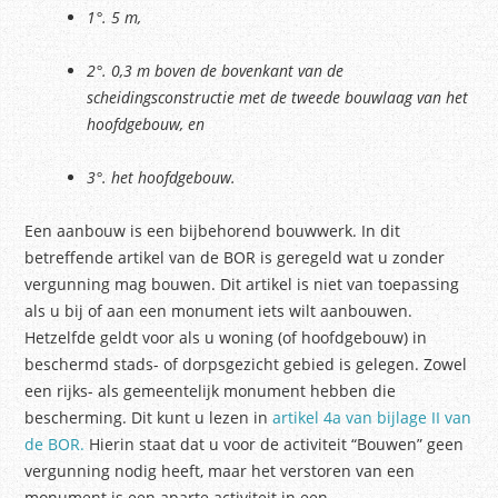
1°.
5 m,
2°.
0,3 m boven de bovenkant van de
scheidingsconstructie met de tweede bouwlaag van het
hoofdgebouw, en
3°.
het hoofdgebouw.
Een aanbouw is een bijbehorend bouwwerk. In dit
betreffende artikel van de BOR is geregeld wat u zonder
vergunning mag bouwen. Dit artikel is niet van toepassing
als u bij of aan een monument iets wilt aanbouwen.
Hetzelfde geldt voor als u woning (of hoofdgebouw) in
beschermd stads- of dorpsgezicht gebied is gelegen. Zowel
een rijks- als gemeentelijk monument hebben die
bescherming. Dit kunt u lezen in
artikel 4a van bijlage II van
de BOR.
Hierin staat dat u voor de activiteit “Bouwen” geen
vergunning nodig heeft, maar het verstoren van een
monument is een aparte activiteit in een