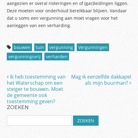
aangezien er overal rioleringen en of (gas)leidingen liggen.
Deze moeten voor onderhoud bereikbaar blijven. Vandaar
dat u soms een vergunning aan moet vragen voor het
aanleggen van een verharding.
bouwen
tuin
vergunning
Vergunningen
vergunningsvrij
verharden
Ik heb toestemming van
Mag ik eenzelfde dakkapel
Post navigation
het Waterschap om een
als mijn buurman?
steiger te bouwen. Moet
de gemeente ook
toestemming geven?
ZOEKEN
Z
o
e
k