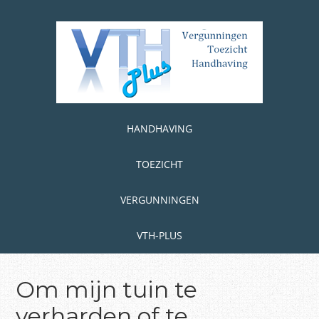
Skip
to
main
content
Skip to content
MENU
HANDHAVING
TOEZICHT
VERGUNNINGEN
VTH-PLUS
Om mijn tuin te
verharden of te